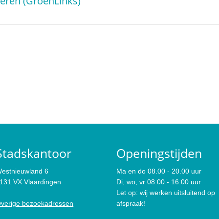
eren (GroenLinks)
Stadskantoor
Openingstijden
estnieuwland 6
Ma en do 08.00 - 20.00 uur
131 VX Vlaardingen
Di, wo, vr 08.00 - 16.00 uur
Let op: wij werken uitsluitend op
verige bezoekadressen
afspraak!