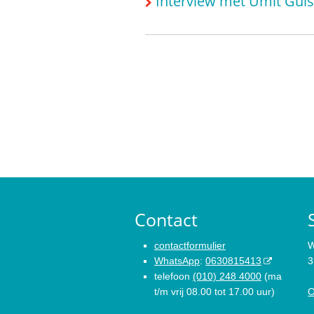
Interview met Ümit Güls
Contact
contactformulier
W
WhatsApp
:
0630815413
3
telefoon
(010) 248 4000
(ma
t/m vrij 08.00 tot 17.00 uur)
O