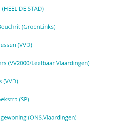
s (HEEL DE STAD)
ouchrit (GroenLinks)
aessen (VVD)
ers (VV2000/Leefbaar Vlaardingen)
s (VVD)
ekstra (SP)
ogewoning (ONS.Vlaardingen)