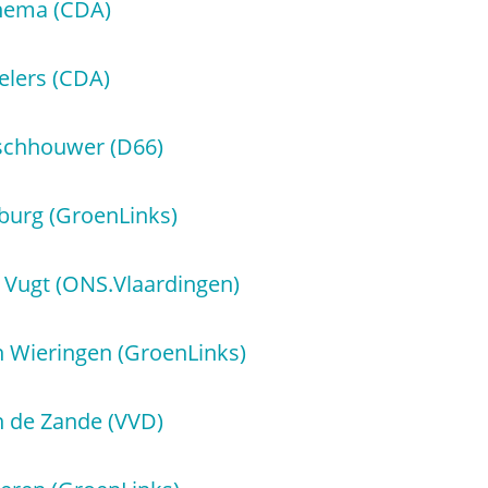
nema (CDA)
elers (CDA)
schhouwer (D66)
burg (GroenLinks)
Vugt (ONS.Vlaardingen)
n Wieringen (GroenLinks)
 de Zande (VVD)