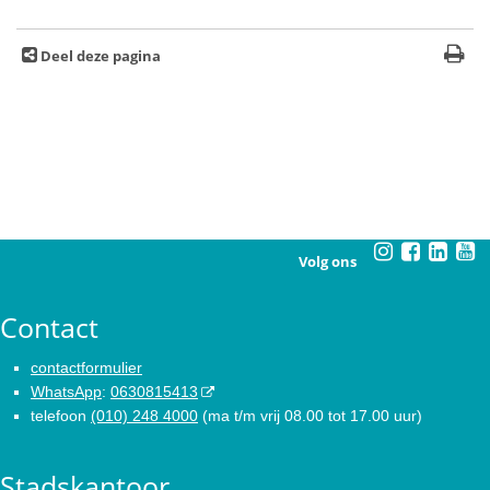
Deel deze pagina
Volg ons
Contact
contactformulier
WhatsApp
:
0630815413
telefoon
(010) 248 4000
(ma t/m vrij 08.00 tot 17.00 uur)
Stadskantoor