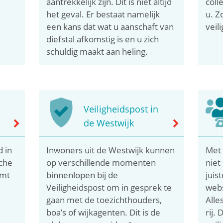
aantrekkelijk zijn. Dit is niet altijd
coll
het geval. Er bestaat namelijk
u. Z
een kans dat wat u aanschaft van
veil
diefstal afkomstig is en u zich
schuldig maakt aan heling.
Veiligheidspost in
de Westwijk
d in
Inwoners uit de Westwijk kunnen
Met 
sche
op verschillende momenten
niet
omt
binnenlopen bij de
juis
Veiligheidspost om in gesprek te
webs
gaan met de toezichthouders,
Alle
boa’s of wijkagenten. Dit is de
rij.