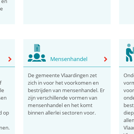
 en
te
Mensenhandel
De gemeente Vlaardingen zet
Onde
f
zich in voor het voorkomen en
vorm
le
bestrijden van mensenhandel. Er
voor
sen
zijn verschillende vormen van
ond
mensenhandel en het komt
best
d op
binnen allerlei sectoren voor.
diep
alle
men.
Vlaa