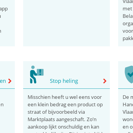
Vlaa
 app
met p
u
Bela
orga
n
voor
pak
ren
Stop heling
Misschien heeft u wel eens voor
De m
en
een klein bedrag een product op
Han
straat of bijvoorbeeld via
Vlaa
Marktplaats aangeschaft. Zo’n
wone
aankoop lijkt onschuldig en kan
en 