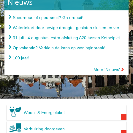
Nieuws
Speurneus of speursnuit? Ga eropuit!
Watertekort door hevige droogte: gesloten sluizen en verbod op gebruik oppervlaktewater
31 juli - 4 augustus: extra afsluiting A20 tussen Kethelplein en Terbregseplein
Op vakantie? Verklein de kans op woninginbraak!
100 jaar!
Meer 'Nieuws'
Woon- & Energieloket
Verhuizing doorgeven