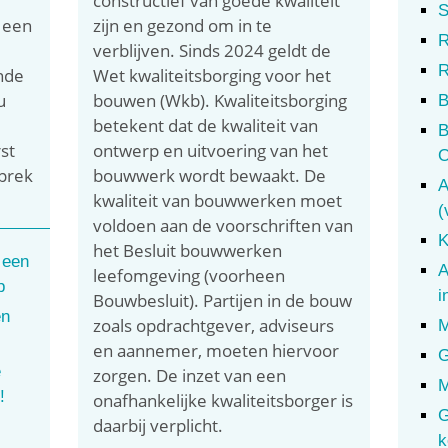
constructief van goede kwaliteit
S
 een
zijn en gezond om in te
R
verblijven. Sinds 2024 geldt de
R
nde
Wet kwaliteitsborging voor het
u
bouwen (Wkb). Kwaliteitsborging
B
betekent dat de kwaliteit van
B
st
ontwerp en uitvoering van het
O
prek
bouwwerk wordt bewaakt. De
A
kwaliteit van bouwwerken moet
(
voldoen aan de voorschriften van
K
het Besluit bouwwerken
 een
A
leefomgeving (voorheen
p
i
Bouwbesluit). Partijen in de bouw
en
zoals opdrachtgever, adviseurs
M
en aannemer, moeten hiervoor
G
e
zorgen. De inzet van een
M
!
onafhankelijke kwaliteitsborger is
G
daarbij verplicht.
k