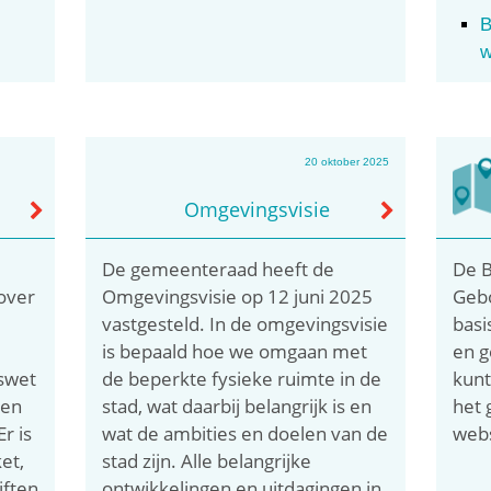
B
w
20 oktober 2025
Omgevingsvisie
De gemeenteraad heeft de
De B
over
Omgevingsvisie op 12 juni 2025
Geb
vastgesteld. In de omgevingsvisie
basi
e
is bepaald hoe we omgaan met
en g
swet
de beperkte fysieke ruimte in de
kunt
men
stad, wat daarbij belangrijk is en
het 
r is
wat de ambities en doelen van de
webs
et,
stad zijn. Alle belangrijke
iften
ontwikkelingen en uitdagingen in