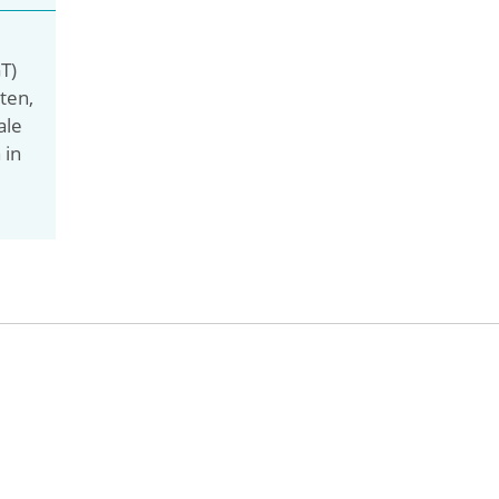
T)
ten,
ale
 in