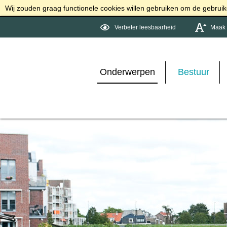
Wij zouden graag functionele cookies willen gebruiken om de gebruike
Verbeter leesbaarheid
Maak d
Onderwerpen
Bestuur