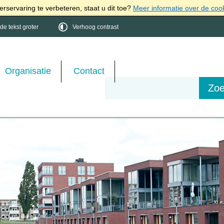
rservaring te verbeteren, staat u dit toe?
Meer informatie over de coo
e tekst groter
Verhoog contrast
Organisatie
Contact