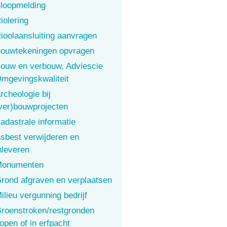
loopmelding
iolering
ioolaansluiting aanvragen
ouwtekeningen opvragen
ouw en verbouw, Adviescie
mgevingskwaliteit
rcheologie bij
ver)bouwprojecten
adastrale informatie
sbest verwijderen en
nleveren
onumenten
rond afgraven en verplaatsen
ilieu vergunning bedrijf
roenstroken/restgronden
open of in erfpacht