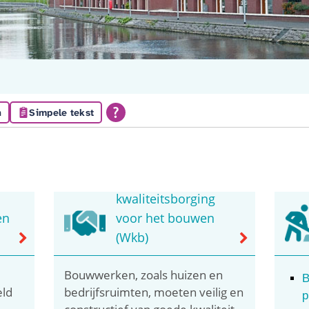
n
Simpele tekst
Wet
kwaliteitsborging
en
voor het bouwen
(Wkb)
Bouwwerken, zoals huizen en
B
eld
bedrijfsruimten, moeten veilig en
p