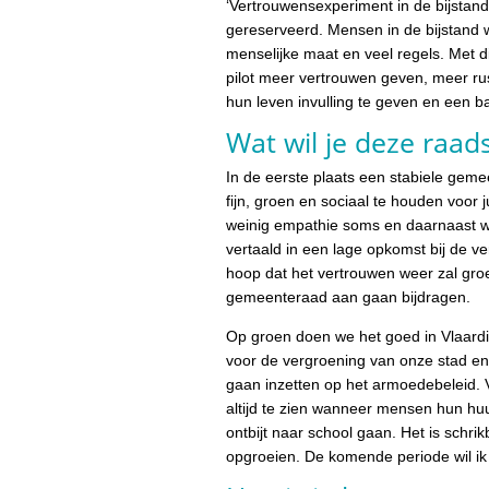
‘Vertrouwensexperiment in de bijstand
gereserveerd. Mensen in de bijstand 
menselijke maat en veel regels. Met d
pilot meer vertrouwen geven, meer ru
hun leven invulling te geven en een b
Wat wil je deze raad
In de eerste plaats een stabiele ge
fijn, groen en sociaal te houden voor 
weinig empathie soms en daarnaast wei
vertaald in een lage opkomst bij de v
hoop dat het vertrouwen weer zal groeie
gemeenteraad aan gaan bijdragen.
Op groen doen we het goed in Vlaardin
voor de vergroening van onze stad en d
gaan inzetten op het armoedebeleid. V
altijd te zien wanneer mensen hun hu
ontbijt naar school gaan. Het is schr
opgroeien. De komende periode wil i