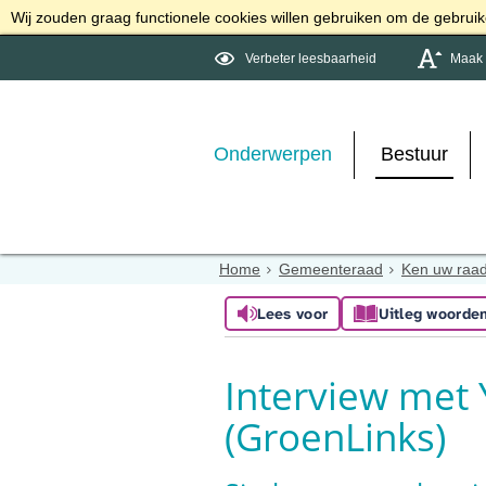
Wij zouden graag functionele cookies willen gebruiken om de gebruike
Verbeter leesbaarheid
Maak d
Onderwerpen
Bestuur
Home
Gemeenteraad
Ken uw raad
Lees voor
Uitleg woorde
Interview met
(GroenLinks)