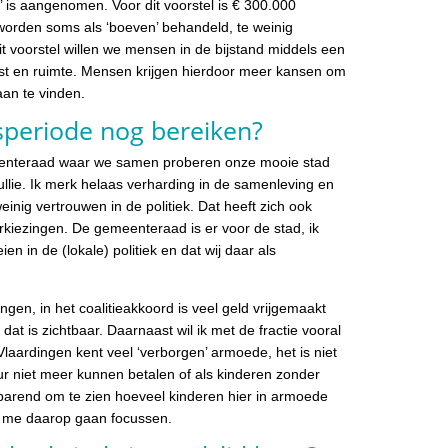
’ is aangenomen. Voor dit voorstel is € 300.000
worden soms als ‘boeven’ behandeld, te weinig
it voorstel willen we mensen in de bijstand middels een
st en ruimte. Mensen krijgen hierdoor meer kansen om
aan te vinden.
speriode nog bereiken?
meenteraad waar we samen proberen onze mooie stad
jullie. Ik merk helaas verharding in de samenleving en
nig vertrouwen in de politiek. Dat heeft zich ook
erkiezingen. De gemeenteraad is er voor de stad, ik
n in de (lokale) politiek en dat wij daar als
gen, in het coalitieakkoord is veel geld vrijgemaakt
at is zichtbaar. Daarnaast wil ik met de fractie vooral
laardingen kent veel ‘verborgen’ armoede, het is niet
ur niet meer kunnen betalen of als kinderen zonder
ikbarend om te zien hoeveel kinderen hier in armoede
k me daarop gaan focussen.