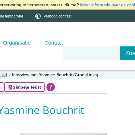
rservaring te verbeteren, staat u dit toe?
Meer informatie over de coo
e tekst groter
Verhoog contrast
Organisatie
Contact
slid
Interview met Yasmine Bouchrit (GroenLinks)
n
Simpele tekst
 Yasmine Bouchrit