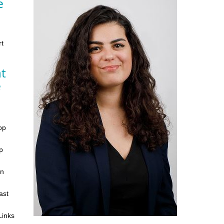
e
t
t
e
op
p
in
ast
Links