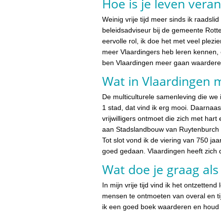
Hoe is je leven veran
Weinig vrije tijd meer sinds ik raadsli
beleidsadviseur bij de gemeente Rotte
eervolle rol, ik doe het met veel plezie
meer Vlaardingers heb leren kennen, e
ben Vlaardingen meer gaan waarder
Wat in Vlaardingen m
De multiculturele samenleving die we 
1 stad, dat vind ik erg mooi. Daarnaas
vrijwilligers ontmoet die zich met hart
aan Stadslandbouw van Ruytenburch to
Tot slot vond ik de viering van 750 ja
goed gedaan. Vlaardingen heeft zich 
Wat doe je graag als j
In mijn vrije tijd vind ik het ontzetten
mensen te ontmoeten van overal en tij
ik een goed boek waarderen en houd ik