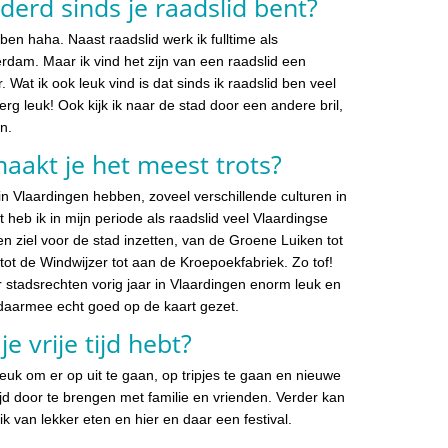
derd sinds je raadslid bent?
d ben haha. Naast raadslid werk ik fulltime als
rdam. Maar ik vind het zijn van een raadslid een
r. Wat ik ook leuk vind is dat sinds ik raadslid ben veel
rg leuk! Ook kijk ik naar de stad door een andere bril,
en.
aakt je het meest trots?
in Vlaardingen hebben, zoveel verschillende culturen in
t heb ik in mijn periode als raadslid veel Vlaardingse
 en ziel voor de stad inzetten, van de Groene Luiken tot
t de Windwijzer tot aan de Kroepoekfabriek. Zo tof!
ar stadsrechten vorig jaar in Vlaardingen enorm leuk en
daarmee echt goed op de kaart gezet.
e vrije tijd hebt?
d leuk om er op uit te gaan, op tripjes te gaan en nieuwe
d door te brengen met familie en vrienden. Verder kan
 van lekker eten en hier en daar een festival.