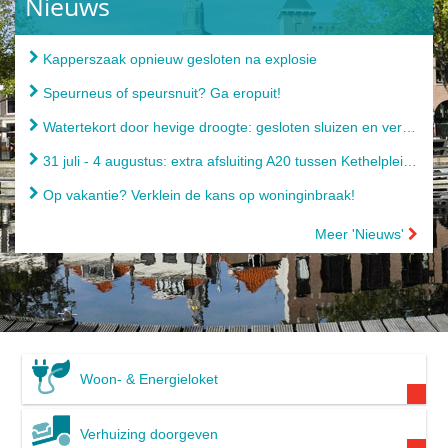
Nieuws
Kapperszaak opnieuw gesloten na explosie
Speurneus of speursnuit? Ga eropuit!
Watertekort door hevige droogte: gesloten sluizen en verbod op gebruik oppervlaktewater
31 juli - 4 augustus: extra afsluiting A20 tussen Kethelplein en Terbregseplein
Op vakantie? Verklein de kans op woninginbraak!
Meer 'Nieuws'
Woon- & Energieloket
Verhuizing doorgeven