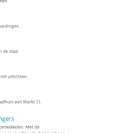
wen.
aardingen.
n de stad.
ol uitlichten.
tadhuis aan Markt 11.
ingers
ontwikkelen. Met de