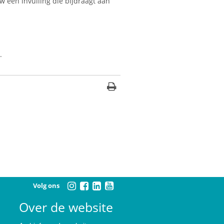
w een invulling die bijdraagt aan
.
Volg ons
Over de website