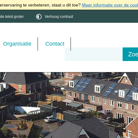
rservaring te verbeteren, staat u dit toe?
Meer informatie over de coo
e tekst groter
Verhoog contrast
Organisatie
Contact