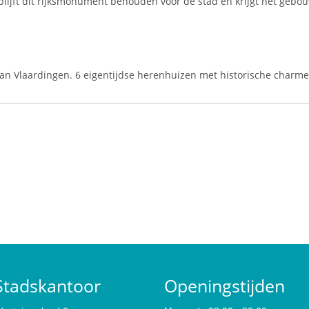
blijft dit rijksmonument behouden voor de stad en krijgt het gebou
an Vlaardingen. 6 eigentijdse herenhuizen met historische charme
Stadskantoor
Openingstijden