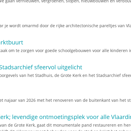
We gaan vernieuwen, vergroenen, slopen, nieuwbouwen en verbou
r je wordt omarmd door de rijke architectonische pareltjes van Vl
rktbuurt
aak om te zorgen voor goede schoolgebouwen voor alle kinderen i
tadsarchief sfeervol uitgelicht
rgevels van het Stadhuis, de Grote Kerk en het Stadsarchief sfeerv
et najaar van 2026 met het renoveren van de buitenkant van het s
rk; levendige ontmoetingsplek voor alle Vlaard
van de Grote Kerk, gaat dit monumentale pand restaureren en her