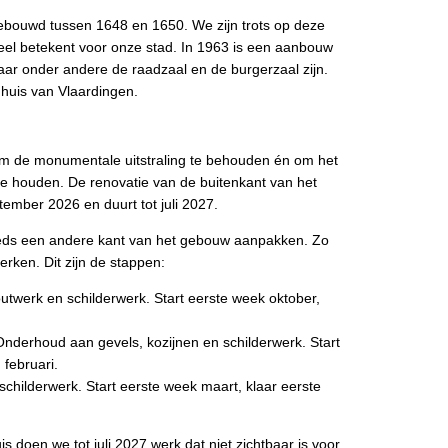
gebouwd tussen 1648 en 1650. We zijn trots op deze
veel betekent voor onze stad. In 1963 is een aanbouw
ar onder andere de raadzaal en de burgerzaal zijn.
huis van Vlaardingen.
om de monumentale uitstraling te behouden én om het
te houden. De renovatie van de buitenkant van het
ptember 2026 en duurt tot juli 2027.
eds een andere kant van het gebouw aanpakken. Zo
erken. Dit zijn de stappen:
outwerk en schilderwerk. Start eerste week oktober,
nderhoud aan gevels, kozijnen en schilderwerk. Start
februari.
childerwerk. Start eerste week maart, klaar eerste
 doen we tot juli 2027 werk dat niet zichtbaar is voor