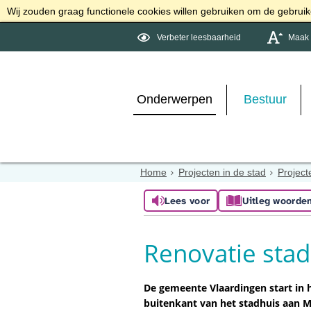
Wij zouden graag functionele cookies willen gebruiken om de gebruike
Verbeter leesbaarheid
Maak d
Onderwerpen
Bestuur
Home
Projecten in de stad
Projec
Lees voor
Uitleg woorde
Renovatie stad
De gemeente Vlaardingen start in 
buitenkant van het stadhuis aan M