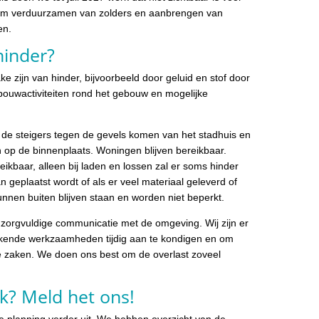
 om verduurzamen van zolders en aanbrengen van
en.
hinder?
e zijn van hinder, bijvoorbeeld door geluid en stof door
 bouwactiviteiten rond het gebouw en mogelijke
t de steigers tegen de gevels komen van het stadhuis en
 op de binnenplaats. Woningen blijven bereikbaar.
eikbaar, alleen bij laden en lossen zal er soms hinder
an geplaatst wordt of als er veel materiaal geleverd of
nen buiten blijven staan en worden niet beperkt.
zorgvuldige communicatie met de omgeving. Wij zijn er
kende werkzaamheden tijdig aan te kondigen en om
e zaken. We doen ons best om de overlast zoveel
jk? Meld het ons!
e planning verder uit. We hebben overzicht van de