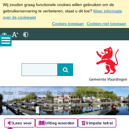
Wij zouden graag functionele cookies willen gebruiken om de
gebruikerservaring te verbeteren, staat u dit toe?
Meer informatie
over de cookiewet
Cookies toestaan
Cookies niet toestaan
Home
Ondernemersloket
Ondernemen
Milieu en afval
Lees voor
Uitleg woorden
Simpele tekst