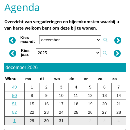
Agenda
Overzicht van vergaderingen en bijeenkomsten waarbij u
van harte welkom bent om deze bij te wonen.
Kies
maand:
Kies
jaar:
december 2026
Wknr.
ma
di
wo
do
vr
za
zo
49
1
2
3
4
5
6
7
50
8
9
10
11
12
13
14
51
15
16
17
18
19
20
21
52
22
23
24
25
26
27
28
1
29
30
31
1
2
3
4