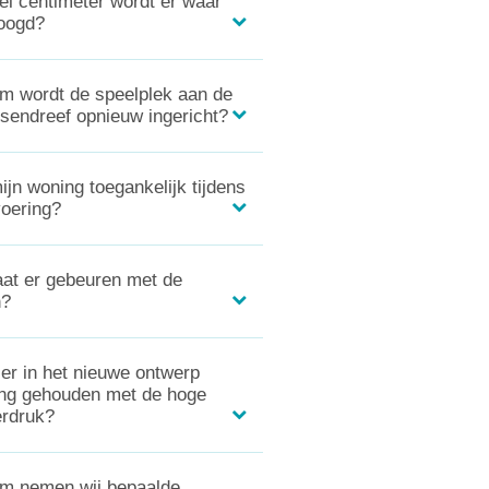
l centimeter wordt er waar
oogd?
 wordt de speelplek aan de
sendreef opnieuw ingericht?
mijn woning toegankelijk tijdens
voering?
at er gebeuren met de
?
er in het nieuwe ontwerp
ng gehouden met de hoge
erdruk?
m nemen wij bepaalde