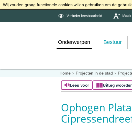
Wij zouden graag functionele cookies willen gebruiken om de gebruike
Verbeter leesbaarheid
Maak d
Onderwerpen
Bestuur
Home
Projecten in de stad
Project
Lees voor
Uitleg woorde
Ophogen Plata
Cipressendree