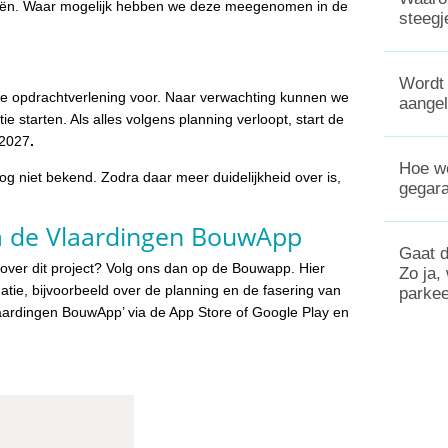
eeën. Waar mogelijk hebben we deze meegenomen in de
steegj
Wordt 
e opdrachtverlening voor. Naar verwachting kunnen we
aange
 starten. Als alles volgens planning verloopt, start de
 2027
.
Hoe wo
og niet bekend. Zodra daar meer duidelijkheid over is,
gegar
via de Vlaardingen BouwApp
Gaat d
s over dit project? Volg ons dan op de Bouwapp. Hier
Zo ja,
atie, bijvoorbeeld over de planning en de fasering van
parkee
rdingen BouwApp’ via de App Store of Google Play en