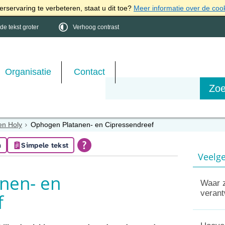
rservaring te verbeteren, staat u dit toe?
Meer informatie over de coo
e tekst groter
Verhoog contrast
Organisatie
Contact
en Holy
Ophogen Platanen- en Cipressendreef
n
Simpele tekst
Veelge
nen- en
Waar z
verant
f