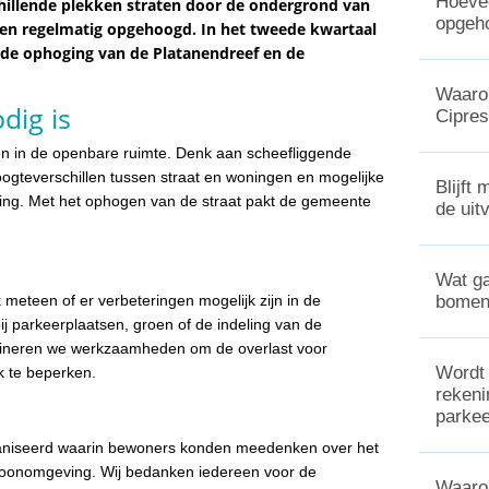
Hoevee
hillende plekken straten door de ondergrond van
opgeh
ten regelmatig opgehoogd. In het tweede kwartaal
 de ophoging van de Platanendreef en de
Waarom
ig is
Cipres
n in de openbare ruimte. Denk aan scheefliggende
hoogteverschillen tussen straat en woningen en mogelijke
Blijft 
ering. Met het ophogen van de straat pakt de gemeente
de uit
Wat ga
 meteen of er verbeteringen mogelijk zijn in de
bomen
bij parkeerplaatsen, groen of de indeling van de
bineren we werkzaamheden om de overlast voor
Wordt 
k te beperken.
rekeni
parke
aniseerd waarin bewoners konden meedenken over het
 woonomgeving. Wij bedanken iedereen voor de
Waaro