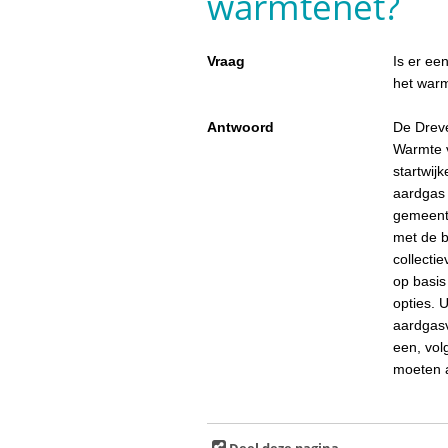
warmtenet?
Vraag
Is er ee
het war
Antwoord
De Dreve
Warmte 
startwij
aardgas 
gemeente
met de 
collecti
op basis
opties. 
aardgasv
een, vol
moeten a