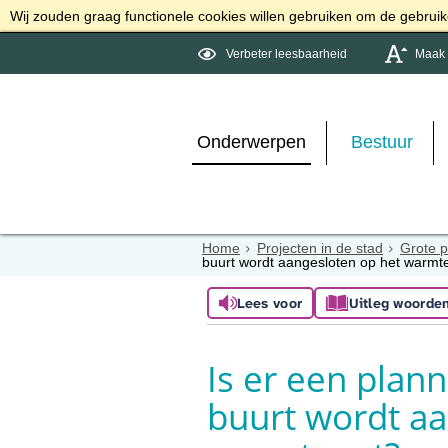
Wij zouden graag functionele cookies willen gebruiken om de gebruike
Verbeter leesbaarheid
Maak d
Onderwerpen
Bestuur
Home
Projecten in de stad
Grote p
buurt wordt aangesloten op het warmt
Lees voor
Uitleg woorde
Is er een plan
buurt wordt aa