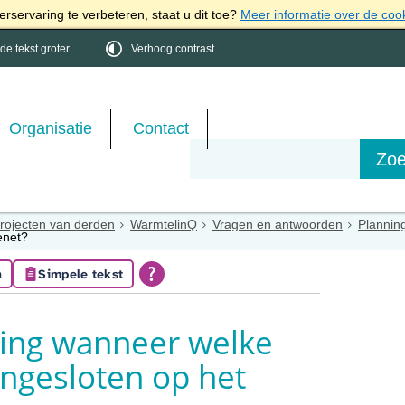
rservaring te verbeteren, staat u dit toe?
Meer informatie over de coo
e tekst groter
Verhoog contrast
Organisatie
Contact
rojecten van derden
WarmtelinQ
Vragen en antwoorden
Plannin
enet?
n
Simpele tekst
ning wanneer welke
ngesloten op het