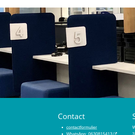
Contact
contactformulier
W
WhatsApp
:
0630815413
3