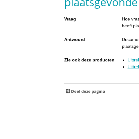
plaatsgevonde
Vraag
Hoe vraa
heeft p
Antwoord
Document
plaatsg
Zie ook deze producten
Uittr
Uittre
Deel deze pagina