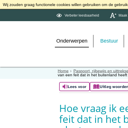
Wij zouden graag functionele cookies willen gebruiken om de gebruike
Verbeter leesbaarheid
Maak d
Onderwerpen
Bestuur
Home
Paspoort, rijbewijs en uittreks
van een feit dat in het buitenland hee
Lees voor
Uitleg woorde
Hoe vraag ik e
feit dat in het