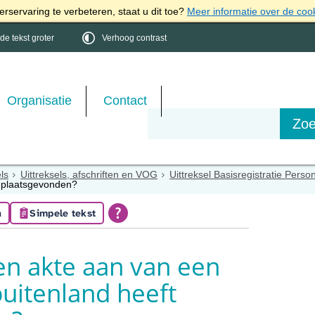
rservaring te verbeteren, staat u dit toe?
Meer informatie over de coo
e tekst groter
Verhoog contrast
Organisatie
Contact
els
Uittreksels, afschriften en VOG
Uittreksel Basisregistratie Pers
ft plaatsgevonden?
n
Simpele tekst
en akte aan van een
 buitenland heeft