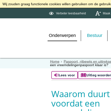
Wij zouden graag functionele cookies willen gebruiken om de gebruike
Verbeter leesbaarheid
Maak d
Onderwerpen
Bestuur
Home
Paspoort, rijbewijs en uittreks
een vreemdelingenpaspoort klaar is?
Lees voor
Uitleg woorde
Waarom duurt 
voordat een