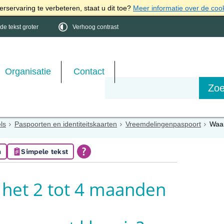
rservaring te verbeteren, staat u dit toe?
Meer informatie over de coo
e tekst groter
Verhoog contrast
Organisatie
Contact
els
Paspoorten en identiteitskaarten
Vreemdelingenpaspoort
Waar
n
Simpele tekst
het 2 tot 4 maanden