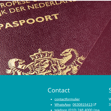
Contact
contactformulier
W
WhatsApp
:
0630815413
3
telefoon
(010) 248 4000
(ma