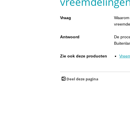
vreemdelingenp
Vraag
Waarom d
vreemdel
Antwoord
De proce
Buitenl
Zie ook deze producten
Vreem
Deel deze pagina