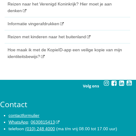
Reizen naar het Verenigd Koninkrijk? Hier moet je aan
denken
Informatie vingerafdrukken
Reizen met kinderen naar het buitenland
Hoe maak ik met de KopieID-app een veilige kopie van mijn
identiteitsbewijs?
Volg ons
Contact
contactformulier
WhatsApp
:
0630815413
telefoon
(010) 248 4000
(ma t/m vrij 08.00 tot 17.00 uur)