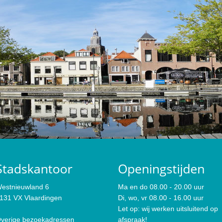
Stadskantoor
Openingstijden
estnieuwland 6
Ma en do 08.00 - 20.00 uur
131 VX Vlaardingen
Di, wo, vr 08.00 - 16.00 uur
Let op: wij werken uitsluitend op
verige bezoekadressen
afspraak!