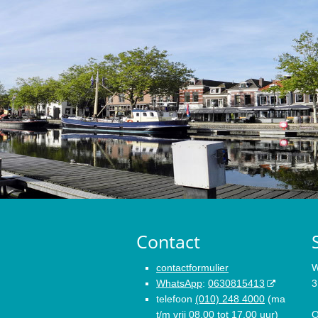
Contact
contactformulier
W
WhatsApp
:
0630815413
3
telefoon
(010) 248 4000
(ma
t/m vrij 08.00 tot 17.00 uur)
O