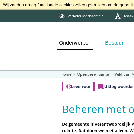
Wij zouden graag functionele cookies willen gebruiken om de gebruike
Verbeter leesbaarheid
Maak d
Onderwerpen
Bestuur
Home
Openbare ruimte
Wild van 
Lees voor
Uitleg woorde
Beheren met o
De gemeente is verantwoordelijk v
ruimte. Dat doen we niet alleen. 