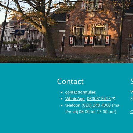
Contact
contactformulier
W
WhatsApp
:
0630815413
3
telefoon
(010) 248 4000
(ma
t/m vrij 08.00 tot 17.00 uur)
O