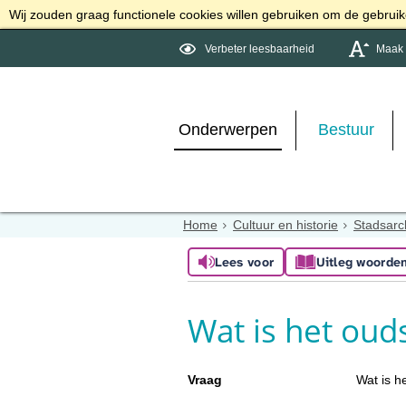
Wij zouden graag functionele cookies willen gebruiken om de gebruike
Verbeter leesbaarheid
Maak d
Onderwerpen
Bestuur
Home
Cultuur en historie
Stadsarc
Lees voor
Uitleg woorde
Wat is het oud
Vraag
Wat is h