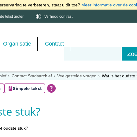
rservaring te verbeteren, staat u dit toe?
Meer informatie over de coo
e tekst groter
Verhoog contrast
Organisatie
Contact
hief
Contact Stadsarchief
Veelgestelde vragen
Wat is het oudste
n
Simpele tekst
ste stuk?
et oudste stuk?