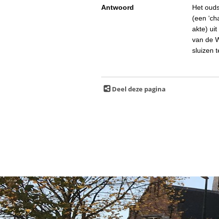
Antwoord
Het ouds
(een ‘ch
akte) ui
van de W
sluizen t
Deel deze pagina