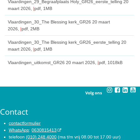
Vlaardingen_29_Begraafplaats Holy_GR26_eerste_telling
20
maart 2026,
pdf
, 1MB
Vlaardingen_30_The Blessing kerk_GR26
20 maart
2026,
pdf
, 2MB
Vlaardingen_30_The Blessing kerk_GR26_eerste_telling
20
maart 2026,
pdf
, 1MB
Vlaardingen_uitkomst_GR26
20 maart 2026,
pdf
, 1018kB
Volg ons
Contact
contactformulier
WhatsApp
:
0630815413
telefoon
(010) 248 4000
(ma t/m vrij 08.00 tot 17.00 uur)