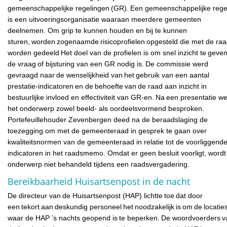
gemeenschappelijke regelingen (GR). Een gemeenschappelijke rege
is een uitvoeringsorganisatie waaraan meerdere gemeenten
deelnemen. Om grip te kunnen houden en bij te kunnen
sturen, worden zogenaamde risicoprofielen opgesteld die met de ra
worden gedeeld Het doel van de profielen is om snel inzicht te geven
de vraag of bijsturing van een GR nodig is. De commissie werd
gevraagd naar de wenselijkheid van het gebruik van een aantal
prestatie-indicatoren en de behoefte van de raad aan inzicht in
bestuurlijke invloed en effectiviteit van GR-en. Na een presentatie w
het onderwerp zowel beeld- als oordeelsvormend besproken.
Portefeuillehouder Zevenbergen deed na de beraadslaging de
toezegging om met de gemeenteraad in gesprek te gaan over
kwaliteitsnormen van de gemeenteraad in relatie tot de voorliggend
indicatoren in het raadsmemo. Omdat er geen besluit voorligt, wordt 
onderwerp niet behandeld tijdens een raadsvergadering.
Bereikbaarheid Huisartsenpost in de nacht
De directeur van de Huisartsenpost (HAP) lichtte toe dat door
een tekort aan deskundig personeel het noodzakelijk is om de locatie
waar de HAP ’s nachts geopend is te beperken. De woordvoerders v