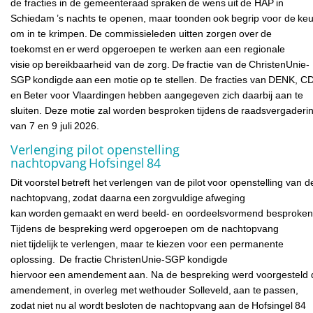
de fracties in de gemeenteraad spraken de wens uit de HAP in
Schiedam ’s nachts te openen, maar toonden ook begrip voor de ke
om in te krimpen. De commissieleden uitten zorgen over de
toekomst en er werd opgeroepen te werken aan een regionale
visie op bereikbaarheid van de zorg. De fractie van de ChristenUnie-
SGP kondigde aan een motie op te stellen. De fracties van DENK, C
en Beter voor Vlaardingen hebben aangegeven zich daarbij aan te
sluiten. Deze motie zal worden besproken tijdens de raadsvergaderi
van 7 en 9 juli 2026.
Verlenging pilot openstelling
nachtopvang Hofsingel 84
Dit voorstel betreft het verlengen van de pilot voor openstelling van d
nachtopvang, zodat daarna een zorgvuldige afweging
kan worden gemaakt en werd beeld- en oordeelsvormend besproken
Tijdens de bespreking werd opgeroepen om de nachtopvang
niet tijdelijk te verlengen, maar te kiezen voor een permanente
oplossing. De fractie ChristenUnie-SGP kondigde
hiervoor een amendement aan. Na de bespreking werd voorgesteld d
amendement, in overleg met wethouder Solleveld, aan te passen,
zodat niet nu al wordt besloten de nachtopvang aan de Hofsingel 84