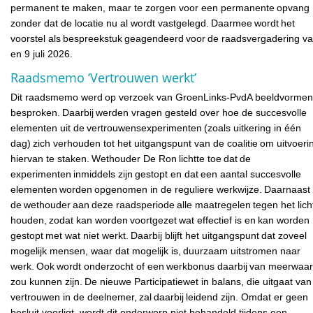
permanent te maken, maar te zorgen voor een permanente opvang
zonder dat de locatie nu al wordt vastgelegd. Daarmee wordt het
voorstel als bespreekstuk geagendeerd voor de raadsvergadering v
en 9 juli 2026.
Raadsmemo ‘Vertrouwen werkt’
Dit raadsmemo werd op verzoek van GroenLinks-PvdA beeldvorme
besproken. Daarbij werden vragen gesteld over hoe de succesvolle
elementen uit de vertrouwensexperimenten (zoals uitkering in één
dag) zich verhouden tot het uitgangspunt van de coalitie om uitvoeri
hiervan te staken. Wethouder De Ron lichtte toe dat de
experimenten inmiddels zijn gestopt en dat een aantal succesvolle
elementen worden opgenomen in de reguliere werkwijze. Daarnaast 
de wethouder aan deze raadsperiode alle maatregelen tegen het licht
houden, zodat kan worden voortgezet wat effectief is en kan worden
gestopt met wat niet werkt. Daarbij blijft het uitgangspunt dat zoveel
mogelijk mensen, waar dat mogelijk is, duurzaam uitstromen naar
werk. Ook wordt onderzocht of een werkbonus daarbij van meerwaa
zou kunnen zijn. De nieuwe Participatiewet in balans, die uitgaat van
vertrouwen in de deelnemer, zal daarbij leidend zijn. Omdat er geen
besluit voorligt, wordt dit onderwerp niet behandeld tijdens een