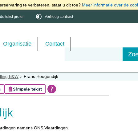
rservaring te verbeteren, staat u dit toe?
Meer informatie over de coo
e tekst groter
Verhoog contrast
Organisatie
Contact
lling B&W
Frans Hoogendijk
n
Simpele tekst
ijk
aardingen namens ONS.Vlaardingen.