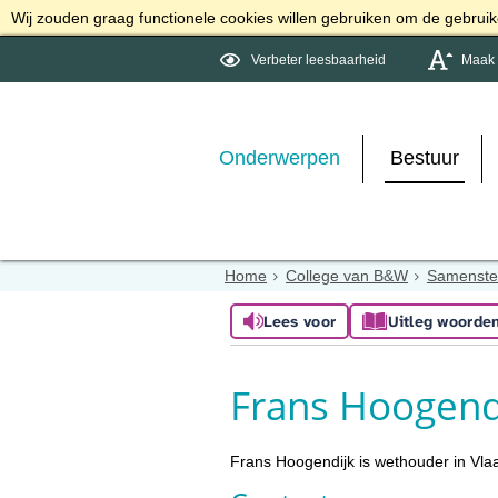
Wij zouden graag functionele cookies willen gebruiken om de gebruike
Verbeter leesbaarheid
Maak d
Onderwerpen
Bestuur
Home
College van B&W
Samenste
Lees voor
Uitleg woorde
Frans Hoogend
Frans Hoogendijk is wethouder in Vl