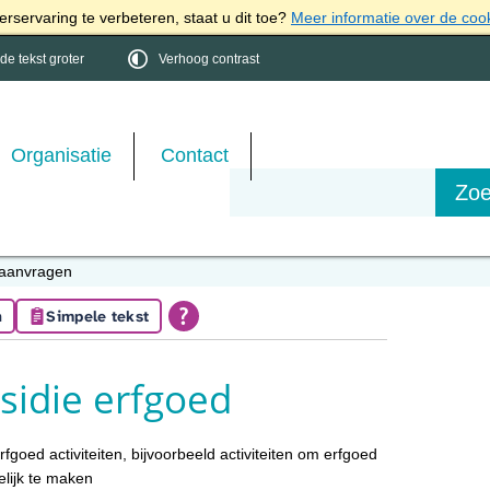
rservaring te verbeteren, staat u dit toe?
Meer informatie over de coo
e tekst groter
Verhoog contrast
Organisatie
Contact
 aanvragen
n
Simpele tekst
sidie erfgoed
goed activiteiten, bijvoorbeeld activiteiten om erfgoed
elijk te maken