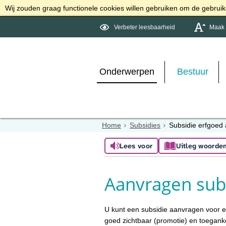
Wij zouden graag functionele cookies willen gebruiken om de gebruike
Verbeter leesbaarheid
Maak d
Onderwerpen
Bestuur
Home
Subsidies
Subsidie erfgoed
Lees voor
Uitleg woorde
Aanvragen sub
U kunt een subsidie aanvragen voor erf
goed zichtbaar (promotie) en toegank