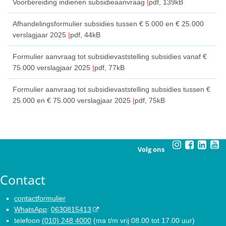
Voorbereiding indienen subsidieaanvraag
pdf
, 139kB
Afhandelingsformulier subsidies tussen € 5.000 en € 25.000
verslagjaar 2025
pdf
, 44kB
Formulier aanvraag tot subsidievaststelling subsidies vanaf €
75.000 verslagjaar 2025
pdf
, 77kB
Formulier aanvraag tot subsidievaststelling subsidies tussen €
25.000 en € 75.000 verslagjaar 2025
pdf
, 75kB
Volg ons
Contact
contactformulier
WhatsApp
:
0630815413
telefoon
(010) 248 4000
(ma t/m vrij 08.00 tot 17.00 uur)