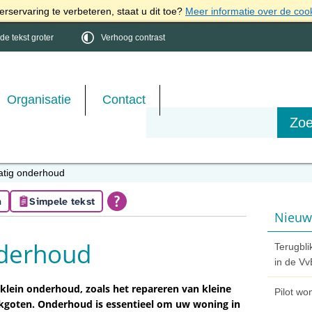
rservaring te verbeteren, staat u dit toe?
Meer informatie over de coo
e tekst groter
Verhoog contrast
Organisatie
Contact
tig onderhoud
n
Simpele tekst
Nieuw
nderhoud
Terugbli
in de Vv
lein onderhoud, zoals het repareren van kleine
Pilot wo
goten. Onderhoud is essentieel om uw woning in