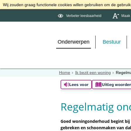
Wij zouden graag functionele cookies willen gebruiken om de gebruike
Verbeter leesbaarheid
Maak d
Onderwerpen
Bestuur
Home
Ik bezit een woning
Regelma
Lees voor
Uitleg woorde
Regelmatig o
Goed woningonderhoud begint bij k
gebreken en schoonmaken van dak