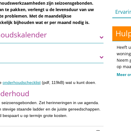
erhoudswerkzaamheden zijn seizoensgebonden.
n te pakken, verlengt u de levensduur van uw
Ervari
e problemen. Met de maandelijkse
elijk bijhouden wat er per maand nodig is.
Hulp
houdskalender
Heeft u
woning
Neem g
op maa
Meer o
de
onderhoudschecklist
(pdf, 119kB) wat u kunt doen.
nderhoud
 seizoensgebonden. Zet herinneringen in uw agenda.
 stevige staande ladder en de juiste gereedschappen.
 bespaart u op termijn grote kosten.