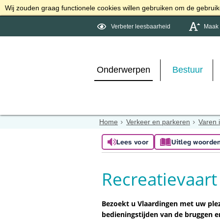
Wij zouden graag functionele cookies willen gebruiken om de gebruike
Verbeter leesbaarheid
Maak d
Onderwerpen
Bestuur
Home
Verkeer en parkeren
Varen 
Lees voor
Uitleg woorde
Recreatievaart
Bezoekt u Vlaardingen met uw ple
bedieningstijden van de bruggen e