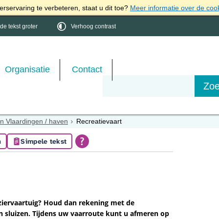
rservaring te verbeteren, staat u dit toe?
Meer informatie over de coo
e tekst groter
Verhoog contrast
Organisatie
Contact
in Vlaardingen / haven
Recreatievaart
n
Simpele tekst
ziervaartuig? Houd dan rekening met de
n sluizen. Tijdens uw vaarroute kunt u afmeren op