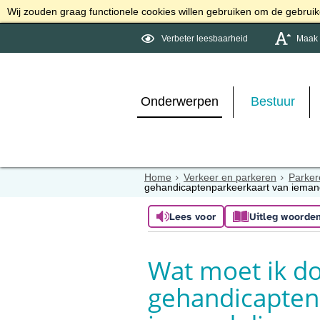
Wij zouden graag functionele cookies willen gebruiken om de gebruike
Verbeter leesbaarheid
Maak d
Onderwerpen
Bestuur
Home
Verkeer en parkeren
Parker
gehandicaptenparkeerkaart van iemand
Lees voor
Uitleg woorde
Wat moet ik d
gehandicapten