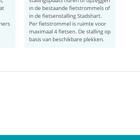
t,
stallingsplaats huren of opzeggen
at
in de bestaande fietstrommels of
in de fietsenstalling Stadshart.
ners
Per fietstrommel is ruimte voor
maximaal 4 fietsen. De stalling op
basis van beschikbare plekken.