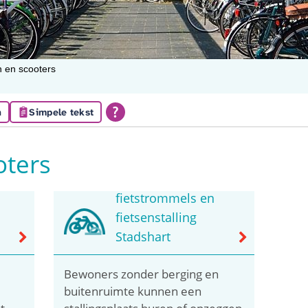
n en scooters
n
Simpele tekst
oters
Parkeren in
fietstrommels en
fietsenstalling
Stadshart
Bewoners zonder berging en
buitenruimte kunnen een