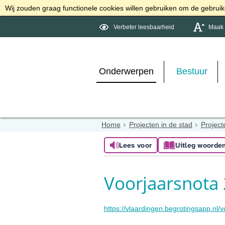
Wij zouden graag functionele cookies willen gebruiken om de gebruike
Verbeter leesbaarheid
Maak d
Onderwerpen
Bestuur
Home
Projecten in de stad
Project
Lees voor
Uitleg woorde
Voorjaarsnota
https://vlaardingen.begrotingsapp.nl/