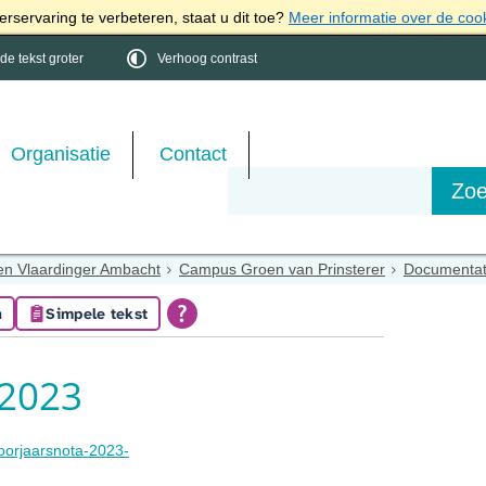
rservaring te verbeteren, staat u dit toe?
Meer informatie over de coo
e tekst groter
Verhoog contrast
Organisatie
Contact
en Vlaardinger Ambacht
Campus Groen van Prinsterer
Documentat
n
Simpele tekst
 2023
voorjaarsnota-2023-