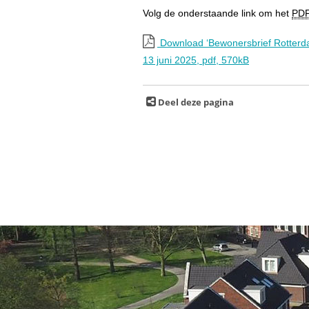
Volg de onderstaande link om het
PD
Download ‘Bewonersbrief Rotterd
13 juni 2025,
pdf
, 570kB
Deel deze pagina