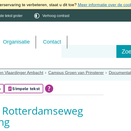
rservaring te verbeteren, staat u dit toe?
Meer informatie over de coo
e tekst groter
Verhoog contrast
Organisatie
Contact
en Vlaardinger Ambacht
Campus Groen van Prinsterer
Documentat
n
Simpele tekst
f Rotterdamseweg
ng