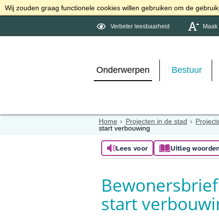
Wij zouden graag functionele cookies willen gebruiken om de gebruike
Verbeter leesbaarheid
Maak d
Onderwerpen
Bestuur
Home
Projecten in de stad
Project
start verbouwing
Lees voor
Uitleg woorde
Bewonersbrie
start verbouwi