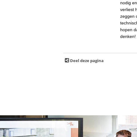
nodig en
verliest
zeggen o
technisc
hopen da
denken!
Deel deze pagina