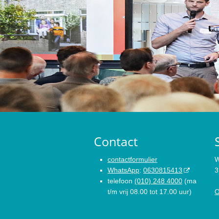
Contact
contactformulier
W
WhatsApp
:
0630815413
3
telefoon
(010) 248 4000
(ma
t/m vrij 08.00 tot 17.00 uur)
O