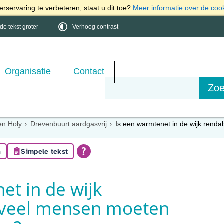
rservaring te verbeteren, staat u dit toe?
Meer informatie over de coo
e tekst groter
Verhoog contrast
Organisatie
Contact
en Holy
Drevenbuurt aardgasvrij
Is een warmtenet in de wijk ren
n
Simpele tekst
et in de wijk
eveel mensen moeten