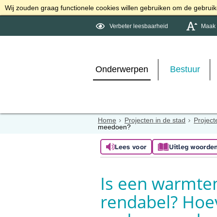
Wij zouden graag functionele cookies willen gebruiken om de gebruike
Verbeter leesbaarheid
Maak d
Onderwerpen
Bestuur
Home
Projecten in de stad
Project
meedoen?
Lees voor
Uitleg woorde
Is een warmten
rendabel? Ho