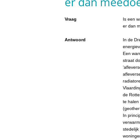
er dan meedo
Vraag
Is een w
er dan 
Antwoord
In de Dr
energiev
Een warm
straat d
‘aflever
aflevers
radiato
Vlaardin
de Rotte
te halen
(geother
In princ
verwarmd
stedelij
woningen