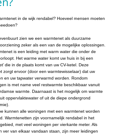
en?
armtenet in de wijk rendabel? Hoeveel mensen moeten
meedoen?
evenbuurt zien we een warmtenet als duurzame
oorziening zeker als een van de mogelijke oplossingen.
tenet is een leiding met warm water die onder de
oorloopt. Het warme water komt uw huis in bij een
set’ die in de plaats komt van uw CV-ketel. Deze
et zorgt ervoor (door een warmtewisselaar) dat uw
ren en uw tapwater verwarmd worden. Rondom
gen is met name veel restwarmte beschikbaar vanuit
rdamse warmte. Daarnaast is het mogelijk om warmte
 uit oppervlaktewater of uit de diepe ondergrond
mie).
ipe kunnen alle woningen met een warmtenet worden
. Warmtenetten zijn voornamelijk rendabel in het
k gebied, met veel woningen per vierkante meter. Als
 ver van elkaar vandaan staan, zijn meer leidingen