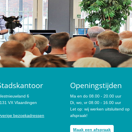
Stadskantoor
Openingstijden
estnieuwland 6
Ma en do 08.00 - 20.00 uur
131 VX Vlaardingen
Di, wo, vr 08.00 - 16.00 uur
Let op: wij werken uitsluitend op
verige bezoekadressen
afspraak!
Maak een afspraak