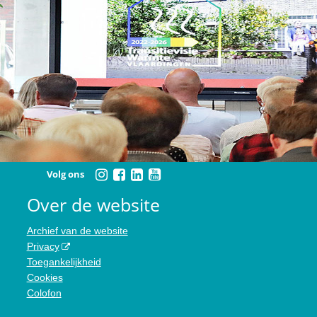
Volg ons
Over de website
Archief van de website
Privacy
Toegankelijkheid
Cookies
Colofon