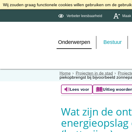
Wij zouden graag functionele cookies willen gebruiken om de gebruike
Verbeter leesbaarheid
Maak d
Onderwerpen
Bestuur
Home
Projecten in de stad
Project
piekopbrengst bij bijvoorbeeld zonnepa
Lees voor
Uitleg woorde
Wat zijn de on
energieopslag 