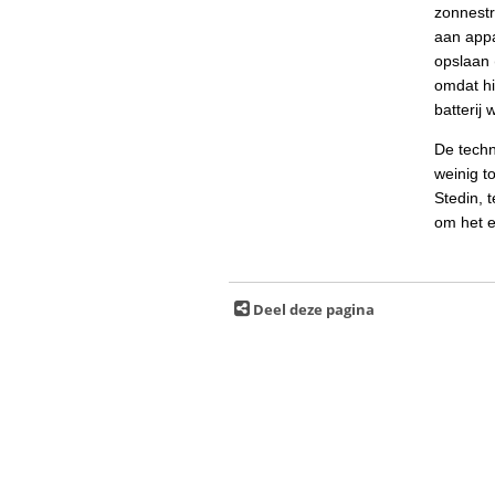
zonnestr
aan appa
opslaan 
omdat hi
batterij 
De techn
weinig t
Stedin, 
om het e
Deel deze pagina