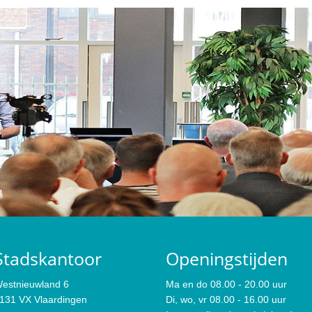
Stadskantoor
Openingstijden
estnieuwland 6
Ma en do 08.00 - 20.00 uur
131 VX Vlaardingen
Di, wo, vr 08.00 - 16.00 uur