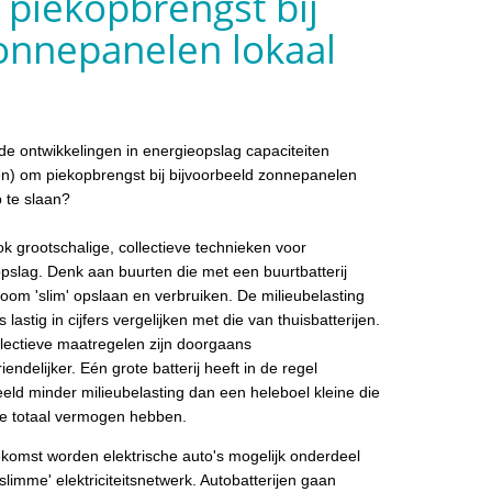
m piekopbrengst bij
onnepanelen lokaal
 de ontwikkelingen in energieopslag capaciteiten
jen) om piekopbrengst bij bijvoorbeeld zonnepanelen
p te slaan?
ook grootschalige, collectieve technieken voor
pslag. Denk aan buurten die met een buurtbatterij
oom 'slim' opslaan en verbruiken. De milieubelasting
s lastig in cijfers vergelijken met die van thuisbatterijen.
lectieve maatregelen zijn doorgaans
iendelijker. Eén grote batterij heeft in de regel
eeld minder milieubelasting dan een heleboel kleine die
e totaal vermogen hebben.
ekomst worden elektrische auto's mogelijk onderdeel
'slimme' elektriciteitsnetwerk. Autobatterijen gaan