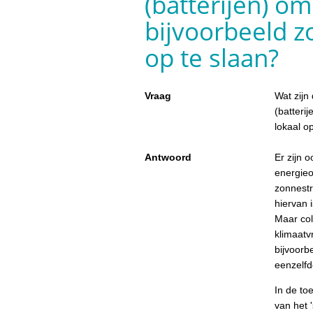
(batterijen) o
bijvoorbeeld z
op te slaan?
Vraag
Wat zijn
(batteri
lokaal o
Antwoord
Er zijn 
energieo
zonnestr
hiervan i
Maar col
klimaatvr
bijvoorb
eenzelfd
In de to
van het 