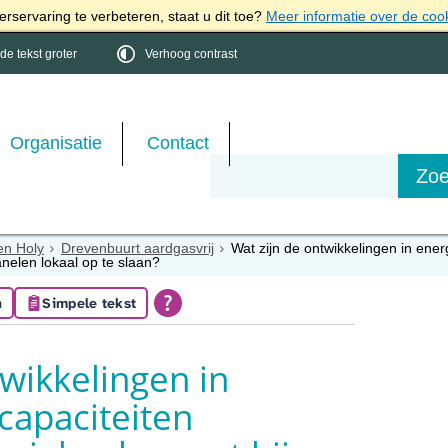
rservaring te verbeteren, staat u dit toe?
Meer informatie over de coo
e tekst groter
Verhoog contrast
Organisatie
Contact
en Holy
Drevenbuurt aardgasvrij
Wat zijn de ontwikkelingen in ener
nelen lokaal op te slaan?
n
Simpele tekst
twikkelingen in
capaciteiten