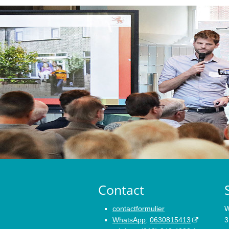
Contact
contactformulier
W
WhatsApp
:
0630815413
3