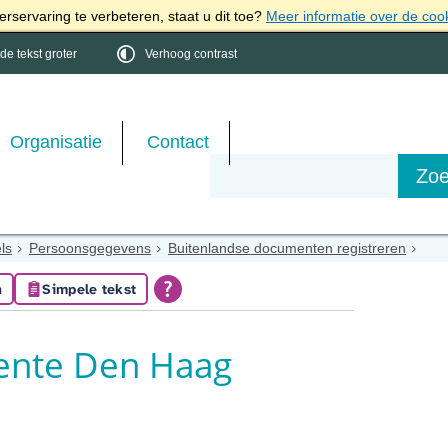
rservaring te verbeteren, staat u dit toe?
Meer informatie over de coo
e tekst groter
Verhoog contrast
Organisatie
Contact
els
Persoonsgegevens
Buitenlandse documenten registreren
n
Simpele tekst
ente Den Haag