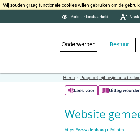
Wij zouden graag functionele cookies willen gebruiken om de gebruike
Verbeter leesbaarheid
Maak d
Onderwerpen
Bestuur
Home
Paspoort, rijbewijs en uittreks
Lees voor
Uitleg woorde
Website geme
https://www.denhaag.nl/nl.htm