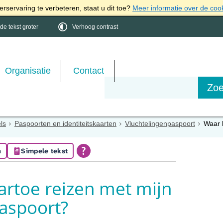
rservaring te verbeteren, staat u dit toe?
Meer informatie over de coo
e tekst groter
Verhoog contrast
Organisatie
Contact
els
Paspoorten en identiteitskaarten
Vluchtelingenpaspoort
Waar 
n
Simpele tekst
artoe reizen met mijn
aspoort?