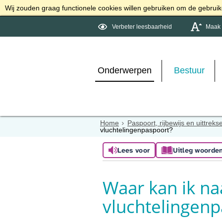
Wij zouden graag functionele cookies willen gebruiken om de gebruike
Verbeter leesbaarheid
Maak d
Onderwerpen
Bestuur
Home
Paspoort, rijbewijs en uittreks
vluchtelingenpaspoort?
Lees voor
Uitleg woorde
Waar kan ik na
vluchtelingenp