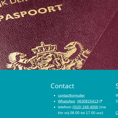
Contact
contactformulier
W
WhatsApp
:
0630815413
3
telefoon
(010) 248 4000
(ma
t/m vrij 08.00 tot 17.00 uur)
O