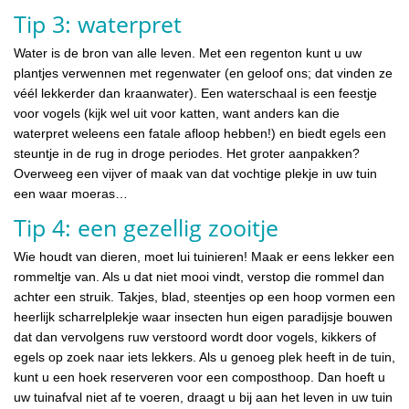
Tip 3: waterpret
Water is de bron van alle leven. Met een regenton kunt u uw
plantjes verwennen met regenwater (en geloof ons; dat vinden ze
véél lekkerder dan kraanwater). Een waterschaal is een feestje
voor vogels (kijk wel uit voor katten, want anders kan die
waterpret weleens een fatale afloop hebben!) en biedt egels een
steuntje in de rug in droge periodes. Het groter aanpakken?
Overweeg een vijver of maak van dat vochtige plekje in uw tuin
een waar moeras…
Tip 4: een gezellig zooitje
Wie houdt van dieren, moet lui tuinieren! Maak er eens lekker een
rommeltje van. Als u dat niet mooi vindt, verstop die rommel dan
achter een struik. Takjes, blad, steentjes op een hoop vormen een
heerlijk scharrelplekje waar insecten hun eigen paradijsje bouwen
dat dan vervolgens ruw verstoord wordt door vogels, kikkers of
egels op zoek naar iets lekkers. Als u genoeg plek heeft in de tuin,
kunt u een hoek reserveren voor een composthoop. Dan hoeft u
uw tuinafval niet af te voeren, draagt u bij aan het leven in uw tuin