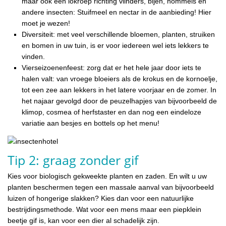
maar ook een lokroep richting vlinders, bijen, hommels en
andere insecten: Stuifmeel en nectar in de aanbieding! Hier
moet je wezen!
Diversiteit: met veel verschillende bloemen, planten, struiken
en bomen in uw tuin, is er voor iedereen wel iets lekkers te
vinden.
Vierseizoenenfeest: zorg dat er het hele jaar door iets te
halen valt: van vroege bloeiers als de krokus en de kornoelje,
tot een zee aan lekkers in het latere voorjaar en de zomer. In
het najaar gevolgd door de peuzelhapjes van bijvoorbeeld de
klimop, cosmea of herfstaster en dan nog een eindeloze
variatie aan besjes en bottels op het menu!
Tip 2: graag zonder gif
Kies voor biologisch gekweekte planten en zaden. En wilt u uw
planten beschermen tegen een massale aanval van bijvoorbeeld
luizen of hongerige slakken? Kies dan voor een natuurlijke
bestrijdingsmethode. Wat voor een mens maar een piepklein
beetje gif is, kan voor een dier al schadelijk zijn.