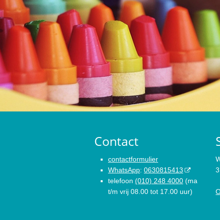
Contact
contactformulier
W
WhatsApp
:
0630815413
3
telefoon
(010) 248 4000
(ma
t/m vrij 08.00 tot 17.00 uur)
O