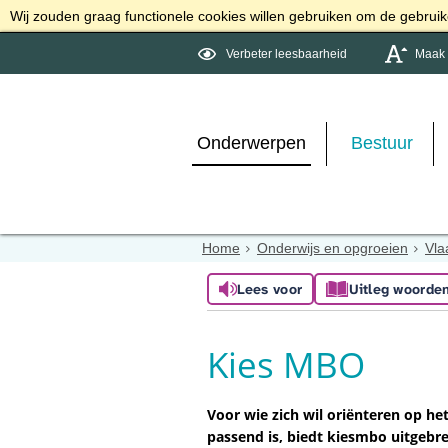
Wij zouden graag functionele cookies willen gebruiken om de gebruike
Verbeter leesbaarheid
Maak d
Onderwerpen
Bestuur
Home
Onderwijs en opgroeien
Vla
Lees voor
Uitleg woorde
Kies MBO
Voor wie zich wil oriënteren op he
passend is, biedt kiesmbo uitgebre