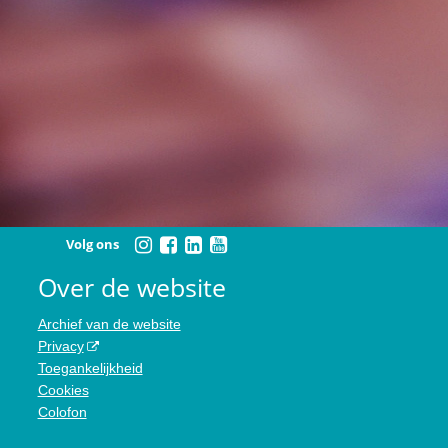
Volg ons
Over de website
Archief van de website
Privacy
Toegankelijkheid
Cookies
Colofon