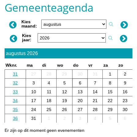
Gemeenteagenda
Kies
maand:
Kies
jaar:
augustus 2026
Wknr.
ma
di
wo
do
vr
za
zo
31
27
28
29
30
31
1
2
32
3
4
5
6
7
8
9
33
10
11
12
13
14
15
16
34
17
18
19
20
21
22
23
35
24
25
26
27
28
29
30
36
31
1
2
3
4
5
6
Er zijn op dit moment geen evenementen