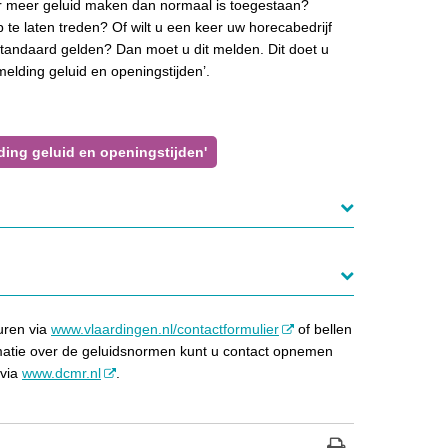
r meer geluid maken dan normaal is toegestaan?
 te laten treden? Of wilt u een keer uw horecabedrijf
standaard gelden? Dan moet u dit melden. Dit doet u
 melding geluid en openingstijden’.
lding geluid en openingstijden'
uren via
www.vlaardingen.nl/contactformulier
of bellen
matie over de geluidsnormen kunt u contact opnemen
 via
www.dcmr.nl
.