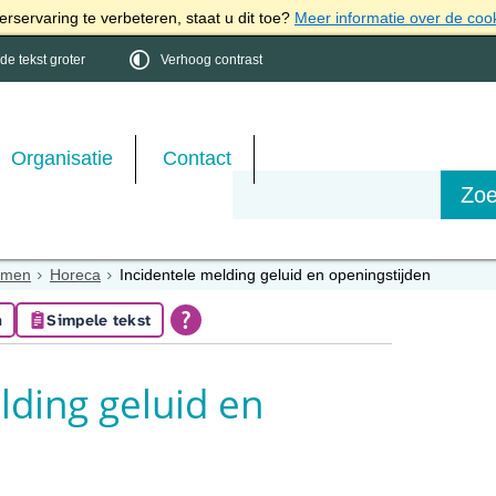
rservaring te verbeteren, staat u dit toe?
Meer informatie over de coo
e tekst groter
Verhoog contrast
Organisatie
Contact
emen
Horeca
Incidentele melding geluid en openingstijden
n
Simpele tekst
lding geluid en