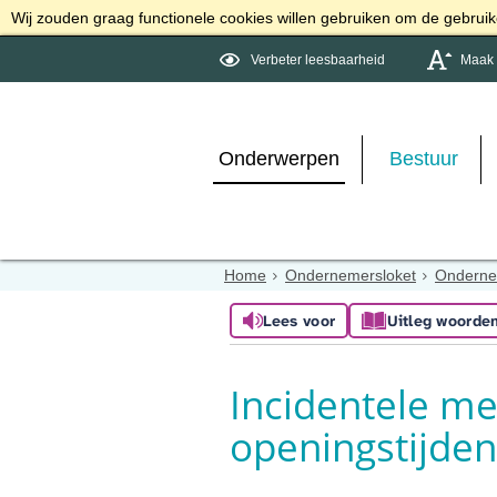
Wij zouden graag functionele cookies willen gebruiken om de gebruike
Verbeter leesbaarheid
Maak d
Onderwerpen
Bestuur
Home
Ondernemersloket
Ondern
Lees voor
Uitleg woorde
Incidentele me
openingstijden