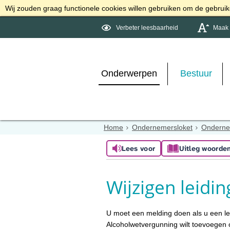
Wij zouden graag functionele cookies willen gebruiken om de gebruike
Verbeter leesbaarheid
Maak d
Onderwerpen
Bestuur
Home
Ondernemersloket
Ondern
Lees voor
Uitleg woorde
Wijzigen leidi
U moet een melding doen als u een le
Alcoholwetvergunning wilt toevoegen