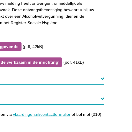
w melding heeft ontvangen, onmiddellijk als
cazaak. Deze ontvangstbevestiging bewaart u bij uw
ikt over een Alcoholwetvergunning, dienen de
in het Register Sociale Hygiëne.
nggevende
(pdf, 42kB)
nde werkzaam in de inrichting'
(pdf, 41kB)
ren via
vlaardingen.nl/contactformulier
of bel met (010)