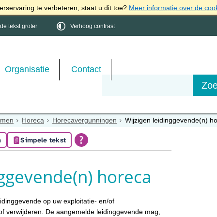
rservaring te verbeteren, staat u dit toe?
Meer informatie over de coo
e tekst groter
Verhoog contrast
Organisatie
Contact
emen
Horeca
Horecavergunningen
Wijzigen leidinggevende(n) h
n
Simpele tekst
nggevende(n) horeca
idinggevende op uw exploitatie- en/of
 of verwijderen. De aangemelde leidinggevende mag,