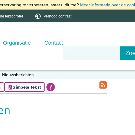
rservaring te verbeteren, staat u dit toe?
Meer informatie over de coo
e tekst groter
Verhoog contrast
Organisatie
Contact
Nieuwsberichten
n
Simpele tekst
en