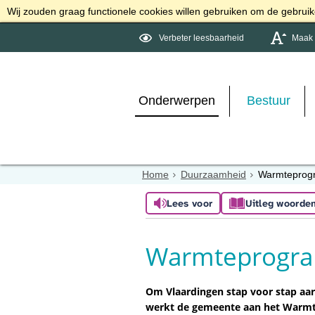
Wij zouden graag functionele cookies willen gebruiken om de gebruike
Verbeter leesbaarheid
Maak d
Onderwerpen
Bestuur
Home
Duurzaamheid
Warmteprog
Lees voor
Uitleg woorde
Warmteprogra
Om Vlaardingen stap voor stap aar
werkt de gemeente aan het Warm