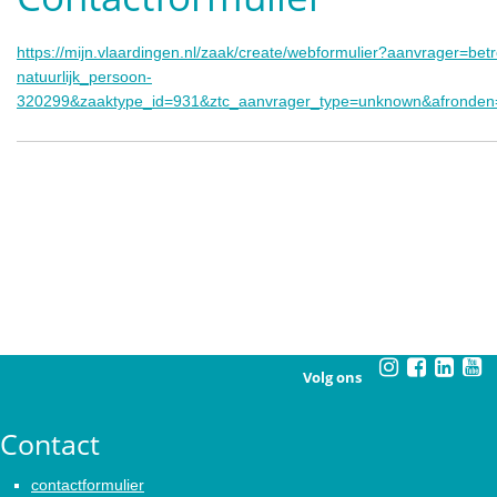
https://mijn.vlaardingen.nl/zaak/create/webformulier?aanvrager=bet
natuurlijk_persoon-
320299&zaaktype_id=931&ztc_aanvrager_type=unknown&afronden
Volg ons
Contact
contactformulier