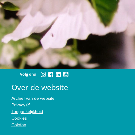
Volg ons
Over de website
Archief van de website
Privacy
Toegankelijkheid
Cookies
Colofon