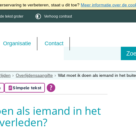
rservaring te verbeteren, staat u dit toe?
Meer informatie over de coo
e tekst groter
Verhoog contrast
Organisatie
Contact
lijden
Overlijdensaangifte
Wat moet ik doen als iemand in het buit
n
Simpele tekst
en als iemand in het
overleden?