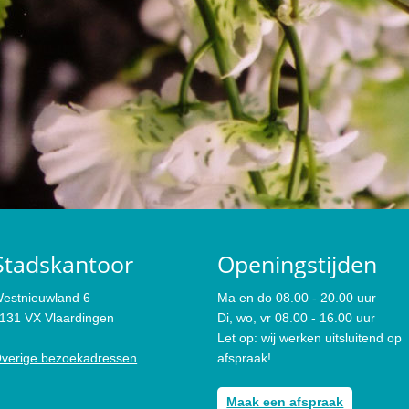
Stadskantoor
Openingstijden
estnieuwland 6
Ma en do 08.00 - 20.00 uur
131 VX Vlaardingen
Di, wo, vr 08.00 - 16.00 uur
Let op: wij werken uitsluitend op
verige bezoekadressen
afspraak!
Maak een afspraak