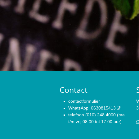
Contact
contactformulier
W
WhatsApp
:
0630815413
3
telefoon
(010) 248 4000
(ma
t/m vrij 08.00 tot 17.00 uur)
O