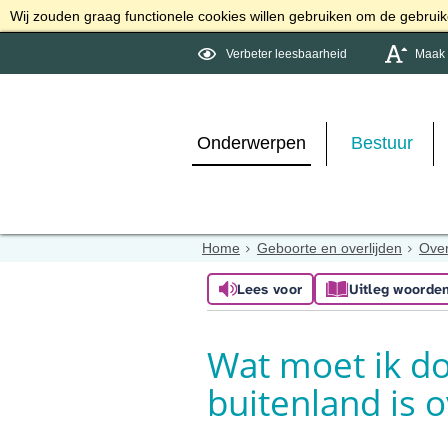
Wij zouden graag functionele cookies willen gebruiken om de gebruike
Verbeter leesbaarheid
Maak d
Onderwerpen
Bestuur
Home
Geboorte en overlijden
Over
Lees voor
Uitleg woorde
Wat moet ik do
buitenland is 