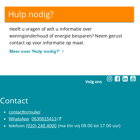
Hulp nodig?
Heeft u vragen of wilt u informatie over
woningonderhoud of energie besparen? Neem gerust
contact op voor informatie op maat.
Meer over 'Hulp nodig?'
Volg ons
Contact
contactformulier
WhatsApp
:
0630815413
telefoon
(010) 248 4000
(ma t/m vrij 08.00 tot 17.00 uur)