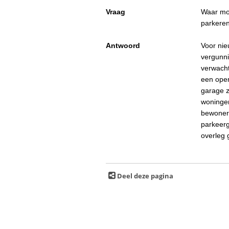
Vraag
Waar mo
parkere
Antwoord
Voor nie
vergunni
verwacht
een ope
garage z
woningen
bewoners
parkeerg
overleg 
Deel deze pagina