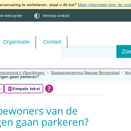
rservaring te verbeteren, staat u dit toe?
Meer informatie over de coo
e tekst groter
Verhoog contrast
Organisatie
Contact
rogramma’s Vlaardingen
Stadsprogramma Nieuwe Binnenstad
Vra
ngen gaan parkeren?
n
Simpele tekst
bewoners van de
en gaan parkeren?