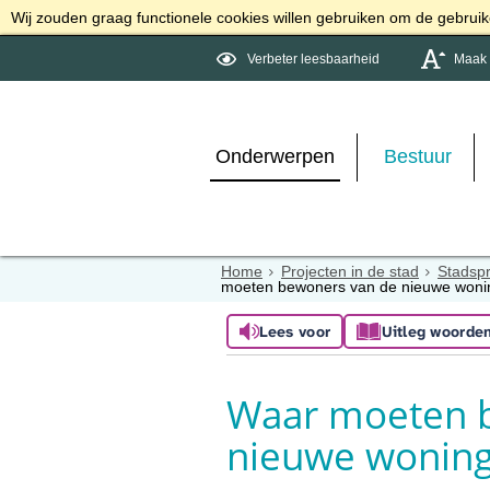
Wij zouden graag functionele cookies willen gebruiken om de gebruike
Verbeter leesbaarheid
Maak d
Onderwerpen
Bestuur
Home
Projecten in de stad
Stadsp
moeten bewoners van de nieuwe woni
Lees voor
Uitleg woorde
Waar moeten 
nieuwe woning