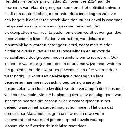
Het definitief ontwerp is dinsdag 26 november 2024 aan de
bewoners van Vlaardingen gepresenteerd. Het definitief ontwerp
biedt een aantrekkelijke, meer natuurlijke inrichting en zal over
een hogere biodiversiteit beschikken dan nu het geval is waarmee
het gebied klaar is voor een duurzame toekomst. Het
blokkenpatroon van rechte paden en sloten wordt vervangen door
meer vloeiende lijnen. Paden voor ruiters, wandelaars en
mountainbikers worden beter gesitueerd, zodat men minder
hinder of overlast van elkaar zal ondervinden en er voor de
verschillende doelgroepen meer ruimte is om te recreëren. Ook
komen er waterpartijen om op een duurzame wijze meer water in
het gebied te houden waar het gewenst is en af te voeren daar
waar nodig. Er komt een geleidelijke overgang van lage
begroeiing naar meer bosachtig begroeiing waarbij de
bospercelen van slechte kwaliteit worden vervangen door bos met
veel meer variatie. Met de beplantingskeuze wordt uitgegaan van
inheemse soorten die passen bij de omstandigheden in het
gebied, waarbij het waterpeil mag schommelen. Het plan dat
eerder door Masamuda is gemaakt, wordt in ruwe vorm
uitgevoerd met waterpartijen en terpen/heuvels waarop
Masamuda zelf verder de inrichting gaat doen.