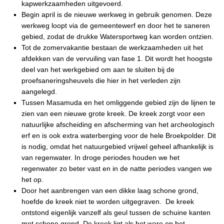
kapwerkzaamheden uitgevoerd.
Begin april is de nieuwe werkweg in gebruik genomen. Deze
werkweg loopt via de gemeentewerf en door het te saneren
gebied, zodat de drukke Watersportweg kan worden ontzien.
Tot de zomervakantie bestaan de werkzaamheden uit het
afdekken van de vervuiling van fase 1. Dit wordt het hoogste
deel van het werkgebied om aan te sluiten bij de
proefsaneringsheuvels die hier in het verleden zijn
aangelegd.
Tussen Masamuda en het omliggende gebied zijn de lijnen te
zien van een nieuwe grote kreek. De kreek zorgt voor een
natuurlijke afscheiding en afscherming van het archeologisch
erf en is ook extra waterberging voor de hele Broekpolder. Dit
is nodig, omdat het natuurgebied vrijwel geheel afhankelijk is
van regenwater. In droge periodes houden we het
regenwater zo beter vast en in de natte periodes vangen we
het op.
Door het aanbrengen van een dikke laag schone grond,
hoefde de kreek niet te worden uitgegraven. De kreek
ontstond eigenlijk vanzelf als geul tussen de schuine kanten
met schone grond. De kreek ligt als het ware op het