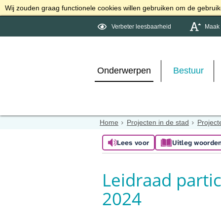
Wij zouden graag functionele cookies willen gebruiken om de gebruike
Verbeter leesbaarheid
Maak d
Onderwerpen
Bestuur
Home
Projecten in de stad
Project
Lees voor
Uitleg woorde
Leidraad partic
2024