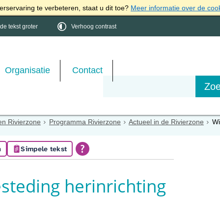
rservaring te verbeteren, staat u dit toe?
Meer informatie over de coo
e tekst groter
Verhoog contrast
Organisatie
Contact
en Rivierzone
Programma Rivierzone
Actueel in de Rivierzone
Wi
n
Simpele tekst
teding herinrichting