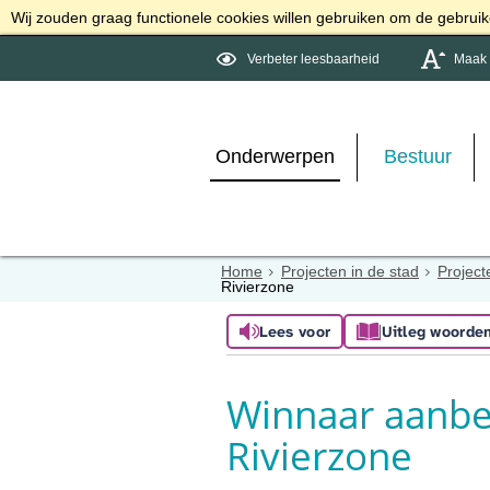
Wij zouden graag functionele cookies willen gebruiken om de gebruike
Verbeter leesbaarheid
Maak d
Onderwerpen
Bestuur
Home
Projecten in de stad
Project
Rivierzone
Lees voor
Uitleg woorde
Winnaar aanbes
Rivierzone