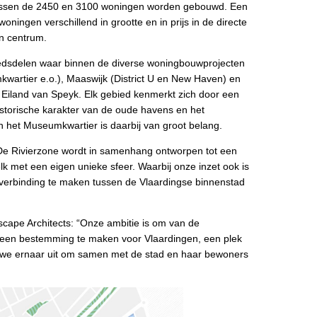
n tussen de 2450 en 3100 woningen worden gebouwd. Een
ingen verschillend in grootte en in prijs in de directe
en centrum.
biedsdelen waar binnen de diverse woningbouwprojecten
kwartier e.o.), Maaswijk (District U en New Haven) en
Eiland van Speyk. Elk gebied kenmerkt zich door een
historische karakter van de oude havens en het
n het Museumkwartier is daarbij van groot belang.
“De Rivierzone wordt in samenhang ontworpen tot een
elk met een eigen unieke sfeer. Waarbij onze inzet ook is
 verbinding te maken tussen de Vlaardingse binnenstad
cape Architects: “Onze ambitie is om van de
t een bestemming te maken voor Vlaardingen, een plek
ken we ernaar uit om samen met de stad en haar bewoners