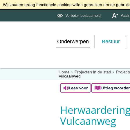
Wij zouden graag functionele cookies willen gebruiken om de gebruike
Verbeter leesbaarheid
Maak d
Onderwerpen
Bestuur
Home
Projecten in de stad
Project
Vulcaanweg
Lees voor
Uitleg woorde
Herwaardering
Vulcaanweg