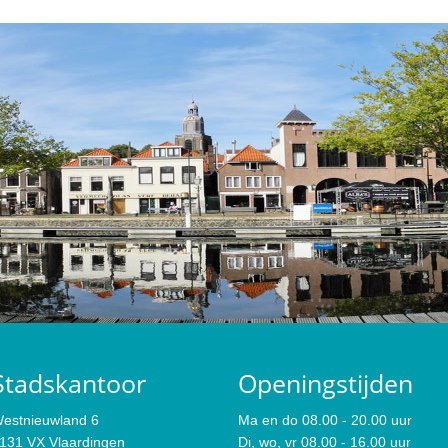
Stadskantoor
Openingstijden
estnieuwland 6
Ma en do 08.00 - 20.00 uur
131 VX Vlaardingen
Di, wo, vr 08.00 - 16.00 uur