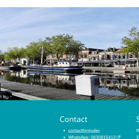
Contact
contactformulier
W
WhatsApp
:
0630815413
3