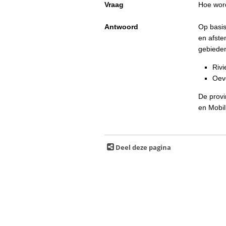
Vraag
Hoe wor
Antwoord
Op basis
en afste
gebiede
Rivi
Oev
De provi
en Mobili
Deel deze pagina