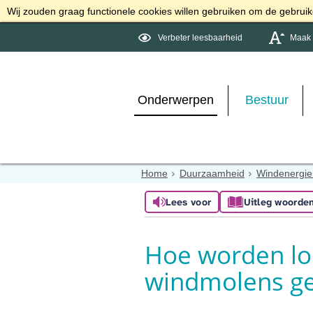
Wij zouden graag functionele cookies willen gebruiken om de gebruike
Verbeter leesbaarheid
Maak d
Onderwerpen
Bestuur
Home
Duurzaamheid
Windenergie 
Lees voor
Uitleg woorde
Hoe worden lo
windmolens g