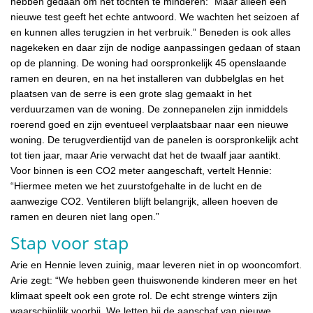
hebben gedaan om het tochten te minderen: “Maar alleen een
nieuwe test geeft het echte antwoord. We wachten het seizoen af
en kunnen alles terugzien in het verbruik.” Beneden is ook alles
nagekeken en daar zijn de nodige aanpassingen gedaan of staan
op de planning. De woning had oorspronkelijk 45 openslaande
ramen en deuren, en na het installeren van dubbelglas en het
plaatsen van de serre is een grote slag gemaakt in het
verduurzamen van de woning. De zonnepanelen zijn inmiddels
roerend goed en zijn eventueel verplaatsbaar naar een nieuwe
woning. De terugverdientijd van de panelen is oorspronkelijk acht
tot tien jaar, maar Arie verwacht dat het de twaalf jaar aantikt.
Voor binnen is een CO2 meter aangeschaft, vertelt Hennie:
“Hiermee meten we het zuurstofgehalte in de lucht en de
aanwezige CO2. Ventileren blijft belangrijk, alleen hoeven de
ramen en deuren niet lang open.”
Stap voor stap
Arie en Hennie leven zuinig, maar leveren niet in op wooncomfort.
Arie zegt: “We hebben geen thuiswonende kinderen meer en het
klimaat speelt ook een grote rol. De echt strenge winters zijn
waarschijnlijk voorbij. We letten bij de aanschaf van nieuwe