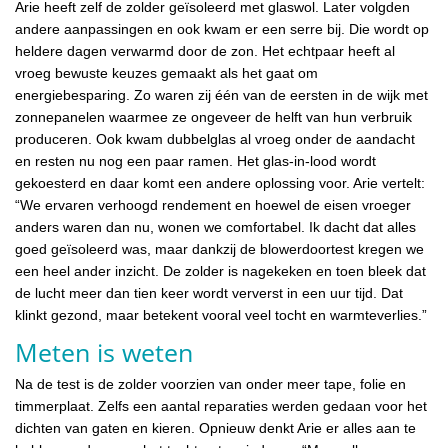
Arie heeft zelf de zolder geïsoleerd met glaswol. Later volgden
andere aanpassingen en ook kwam er een serre bij. Die wordt op
heldere dagen verwarmd door de zon. Het echtpaar heeft al
vroeg bewuste keuzes gemaakt als het gaat om
energiebesparing. Zo waren zij één van de eersten in de wijk met
zonnepanelen waarmee ze ongeveer de helft van hun verbruik
produceren. Ook kwam dubbelglas al vroeg onder de aandacht
en resten nu nog een paar ramen. Het glas-in-lood wordt
gekoesterd en daar komt een andere oplossing voor. Arie vertelt:
“We ervaren verhoogd rendement en hoewel de eisen vroeger
anders waren dan nu, wonen we comfortabel. Ik dacht dat alles
goed geïsoleerd was, maar dankzij de blowerdoortest kregen we
een heel ander inzicht. De zolder is nagekeken en toen bleek dat
de lucht meer dan tien keer wordt ververst in een uur tijd. Dat
klinkt gezond, maar betekent vooral veel tocht en warmteverlies.”
Meten is weten
Na de test is de zolder voorzien van onder meer tape, folie en
timmerplaat. Zelfs een aantal reparaties werden gedaan voor het
dichten van gaten en kieren. Opnieuw denkt Arie er alles aan te